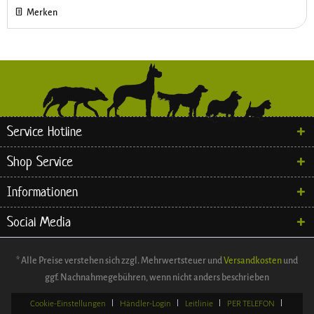
Merken
Service Hotline
Shop Service
Informationen
Social Media
* Alle Preise verstehen sich zzgl. Mehrwertsteuer und
Versandkosten
und
ggf. Nachnahmegebühren, wenn nicht anders beschrieben
Cookie-Einstellungen
Händler-Login
Leitlinie
PER TELEFON