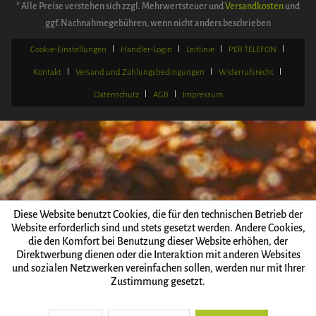
* Alle Preise verstehen sich zzgl. Mehrwertsteuer und
Versandkosten
und
ggf. Nachnahmegebühren, wenn nicht anders beschrieben
Cookie-Einstellungen
Händler-Login
Leitlinie
PER TELEFON
Kontakt
Versand und Zahlungsbedingungen
Widerrufsrecht
Datenschutz
AGB
Impressum
Diese Website benutzt Cookies, die für den technischen Betrieb der
Website erforderlich sind und stets gesetzt werden. Andere Cookies,
die den Komfort bei Benutzung dieser Website erhöhen, der
Direktwerbung dienen oder die Interaktion mit anderen Websites
und sozialen Netzwerken vereinfachen sollen, werden nur mit Ihrer
Zustimmung gesetzt.