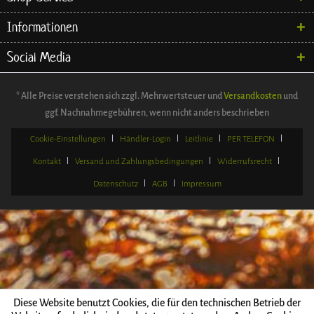
Informationen
Social Media
* Alle Preise verstehen sich zzgl. Mehrwertsteuer und
Versandkosten
und
ggf. Nachnahmegebühren, wenn nicht anders beschrieben
Cookie-Einstellungen
Händler-Login
Leitlinie
PER TELEFON
Kontakt
Versand und Zahlungsbedingungen
Widerrufsrecht
Datenschutz
AGB
Impressum
Diese Website benutzt Cookies, die für den technischen Betrieb der