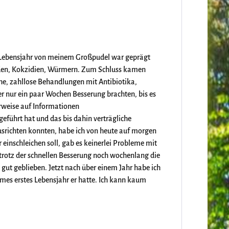
e Lebensjahr von meinem Großpudel war geprägt
rden, Kokzidien, Würmern. Zum Schluss kamen
che, zahllose Behandlungen mit Antibiotika,
r nur ein paar Wochen Besserung brachten, bis es
erweise auf Informationen
eführt hat und das bis dahin verträgliche
usrichten konnten, habe ich von heute auf morgen
einschleichen soll, gab es keinerlei Probleme mit
trotz der schnellen Besserung noch wochenlang die
 gut geblieben. Jetzt nach über einem Jahr habe ich
mes erstes Lebensjahr er hatte. Ich kann kaum