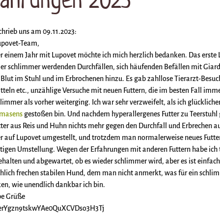
schrieb uns am 09.11.2023:
upovet-Team,
r einem Jahr mit Lupovet möchte ich mich herzlich bedanken. Das erst
r schlimmer werdenden Durchfällen, sich häufenden Befällen mit Gia
 Blut im Stuhl und im Erbrochenen hinzu. Es gab zahllose Tierarzt-Besu
eln etc., unzählige Versuche mit neuen Futtern, die im besten Fall imme
limmer als vorher weiterging. Ich war sehr verzweifelt, als ich glücklich
rmasens
gestoßen bin. Und nachdem hyperallergenes Futter zu Teerstuhl g
ter aus Reis und Huhn nichts mehr gegen den Durchfall und Erbrechen a
er auf Lupovet umgestellt, und trotzdem man normalerweise neues Futter 
rtigen Umstellung. Wegen der Erfahrungen mit anderen Futtern habe ich 
ehalten und abgewartet, ob es wieder schlimmer wird, aber es ist einfach
öhlich frechen stabilen Hund, dem man nicht anmerkt, was für ein schlim
en, wie unendlich dankbar ich bin.
ebe Grüße