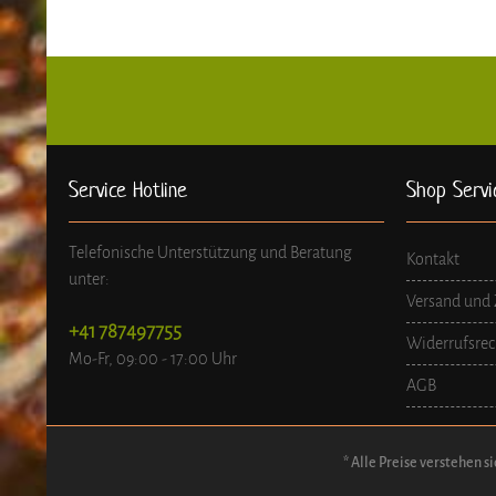
Service Hotline
Shop Servi
Telefonische Unterstützung und Beratung
Kontakt
unter:
Versand und
+41 787497755
Widerrufsrec
Mo-Fr, 09:00 - 17:00 Uhr
AGB
* Alle Preise verstehen 