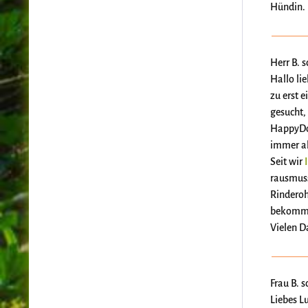
Hündin.
Herr B. 
Hallo li
zu erst 
gesucht,
HappyDog
immer al
Seit wir
rausmuss
Rinderoh
bekommen
Vielen D
Frau B. 
Liebes L