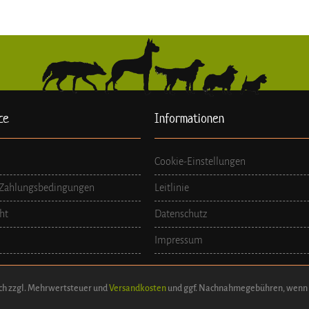
ce
Informationen
Cookie-Einstellungen
 Zahlungsbedingungen
Leitlinie
ht
Datenschutz
Impressum
sich zzgl. Mehrwertsteuer und
Versandkosten
und ggf. Nachnahmegebühren, wenn n