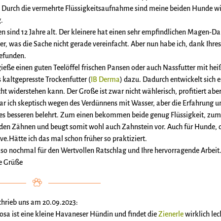
. Durch die vermehrte Flüssigkeitsaufnahme sind meine beiden Hunde wi
.
en sind 12 Jahre alt. Der kleinere hat einen sehr empfindlichen Magen-D
er, was die Sache nicht gerade vereinfacht. Aber nun habe ich, dank Ihre
efunden.
gieße einen guten Teelöffel frischen Pansen oder auch Nassfutter mit h
 kaltgepresste Trockenfutter (
IB Derma
) dazu. Dadurch entwickelt sich 
ht widerstehen kann. Der Große ist zwar nicht wählerisch, profitiert aber
ar ich skeptisch wegen des Verdünnens mit Wasser, aber die Erfahrung 
es besseren belehrt. Zum einen bekommen beide genug Flüssigkeit, zum 
 den Zähnen und beugt somit wohl auch Zahnstein vor. Auch für Hunde, d
ve.Hätte ich das mal schon früher so praktiziert.
so nochmal für den Wertvollen Ratschlag und Ihre hervorragende Arbeit
e Grüße
schrieb uns am 20.09.2023:
osa ist eine kleine Havaneser Hündin und findet die
Zienerle
wirklich lec