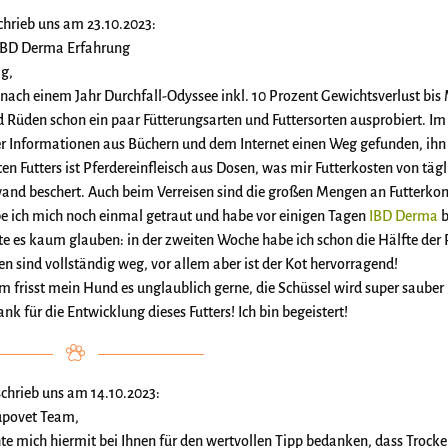
schrieb uns am 23.10.2023:
 IBD Derma Erfahrung
g,
 nach einem Jahr Durchfall-Odyssee inkl. 10 Prozent Gewichtsverlust bis
 Rüden schon ein paar Fütterungsarten und Futtersorten ausprobiert. Im 
er Informationen aus Büchern und dem Internet einen Weg gefunden, ih
en Futters ist Pferdereinfleisch aus Dosen, was mir Futterkosten von täg
and beschert. Auch beim Verreisen sind die großen Mengen an Futterko
be ich mich noch einmal getraut und habe vor einigen Tagen
IBD Derma
b
te es kaum glauben: in der zweiten Woche habe ich schon die Hälfte der
n sind vollständig weg, vor allem aber ist der Kot hervorragend!
 frisst mein Hund es unglaublich gerne, die Schüssel wird super sauber 
nk für die Entwicklung dieses Futters! Ich bin begeistert!
schrieb uns am 14.10.2023:
upovet Team,
te mich hiermit bei Ihnen für den wertvollen Tipp bedanken, dass Trock