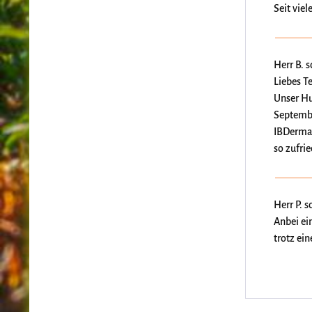
Seit vie
Herr B. 
Liebes T
Unser Hu
Septembe
IBDerma-
so zufrie
Herr P. 
Anbei ei
trotz ein