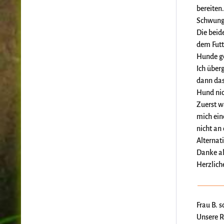
bereiten
Schwung
Die beid
dem Futt
Hunde g
Ich über
dann das
Hund nic
Zuerst w
mich ein
nicht an
Alternati
Danke al
Herzlich
Frau B. 
Unsere R