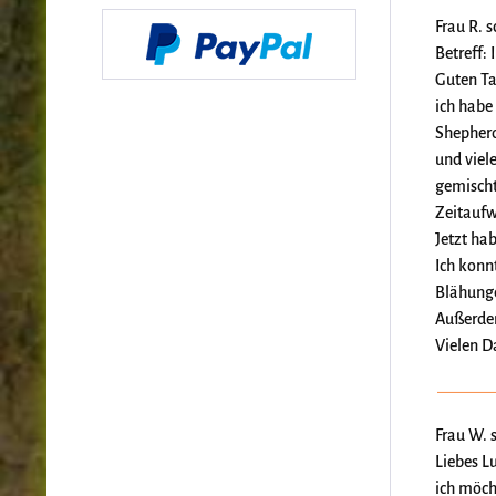
Frau R. 
Betreff:
Guten Ta
ich habe
Shepherd
und viel
gemischt
Zeitaufw
Jetzt ha
Ich konn
Blähunge
Außerdem
Vielen Da
Frau W. 
Liebes L
ich möch