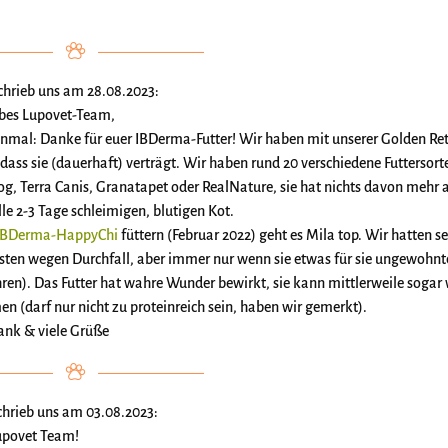
schrieb uns am 28.08.2023:
ebes Lupovet-Team,
einmal: Danke für euer IBDerma-Futter! Wir haben mit unserer Golden Ret
 dass sie (dauerhaft) verträgt. Wir haben rund 20 verschiedene Futtersort
, Terra Canis, Granatapet oder RealNature, sie hat nichts davon mehr 
le 2-3 Tage schleimigen, blutigen Kot.
IBDerma-HappyChi
füttern (Februar 2022) geht es Mila top. Wir hatten s
ten wegen Durchfall, aber immer nur wenn sie etwas für sie ungewohn
ren). Das Futter hat wahre Wunder bewirkt, sie kann mittlerweile soga
 (darf nur nicht zu proteinreich sein, haben wir gemerkt).
ank & viele Grüße
schrieb uns am 03.08.2023:
upovet Team!