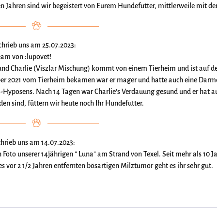
len Jahren sind wir begeistert von Eurem Hundefutter, mittlerweile mit d
schrieb uns am 25.07.2023:
eam von :lupovet!
nd Charlie (Viszlar Mischung) kommt von einem Tierheim und ist auf de
r 2021 vom Tierheim bekamen war er mager und hatte auch eine Darm
Hyposens. Nach 14 Tagen war Charlie‘s Verdauung gesund und er hat
den sind, füttern wir heute noch Ihr Hundefutter.
schrieb uns am 14.07.2023:
n Foto unserer 14jährigen " Luna" am Strand von Texel. Seit mehr als 10
es vor 2 1/2 Jahren entfernten bösartigen Milztumor geht es ihr sehr gut.