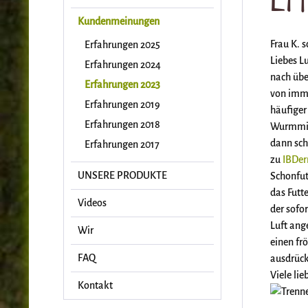
Kundenmeinungen
Frau K. 
Erfahrungen 2025
Liebes L
Erfahrungen 2024
nach übe
Erfahrungen 2023
von imme
Erfahrungen 2019
häufiger
Erfahrungen 2018
Wurmmitt
dann sch
Erfahrungen 2017
zu
IBDe
UNSERE PRODUKTE
Schonfut
das Futt
Videos
der sofo
Luft ang
Wir
einen fr
FAQ
ausdrück
Viele li
Kontakt