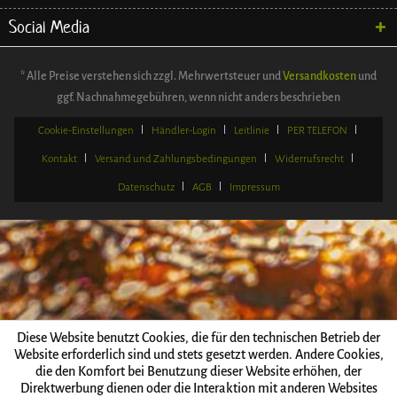
Social Media
* Alle Preise verstehen sich zzgl. Mehrwertsteuer und
Versandkosten
und
ggf. Nachnahmegebühren, wenn nicht anders beschrieben
Cookie-Einstellungen
Händler-Login
Leitlinie
PER TELEFON
Kontakt
Versand und Zahlungsbedingungen
Widerrufsrecht
Datenschutz
AGB
Impressum
Diese Website benutzt Cookies, die für den technischen Betrieb der
Website erforderlich sind und stets gesetzt werden. Andere Cookies,
die den Komfort bei Benutzung dieser Website erhöhen, der
Direktwerbung dienen oder die Interaktion mit anderen Websites